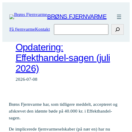
Spring
til
BRØNS FJERNVARME
indhold
Søg
Få fjernvarme
Kontakt
Opdatering:
Effekthandel-sagen (juli
2026)
2026-07-08
Brøns Fjernvarme har, som tidligere meddelt, accepteret og
afskrevet den idømte bøde på 40.000 kr. i Effekthandel-
sagen.
De implicerede fjernvarmeselskaber (på nær en) har nu