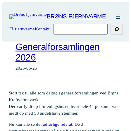
Spring
til
BRØNS FJERNVARME
indhold
Søg
Få fjernvarme
Kontakt
Generalforsamlingen
2026
2026-06-25
Stort tak til alle som deltog i generalforsamlingen ved Brøns
Kraftvarmeværk.
Der var fyldt op i foreningshuset, hvor hele 44 personer var
mødt op med 58 andelshaverstemmer.
Nu kan alle se det
udførlige referat
. De 3
bestyrelsesmedlemmer på valg blev genvalgt med et tydeligt