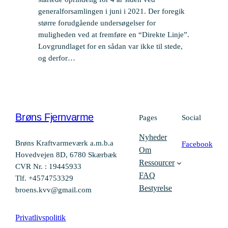
generalforsamlingen i juni i 2021. Der foregik
større forudgående undersøgelser for
muligheden ved at fremføre en “Direkte Linje”.
Lovgrundlaget for en sådan var ikke til stede,
og derfor…
Brøns Fjernvarme
Pages
Social
Nyheder
Brøns Kraftvarmeværk a.m.b.a
Facebook
Om
Hovedvejen 8D, 6780 Skærbæk
Ressourcer
CVR Nr. : 19445933
FAQ
Tlf. +4574753329
Bestyrelse
broens.kvv@gmail.com
Privatlivspolitik