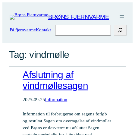
BRØNS FJERNVARME
Søg
Få fjernvarme
Kontakt
Tag:
vindmølle
Afslutning af
vindmøllesagen
2025-09-25
Information
Information til forbrugerne om sagens forløb
og resultat Sagen om overtagelse af vindmøller
ved Brøns er desværre nu afsluttet Sagen
startede oprindelig for 4 år siden ved