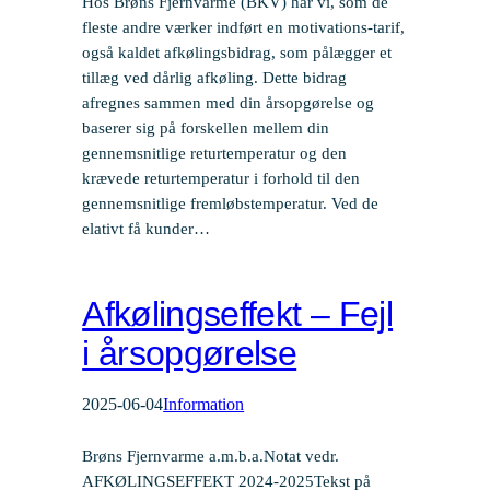
Hos Brøns Fjernvarme (BKV) har vi, som de
fleste andre værker indført en motivations-tarif,
også kaldet afkølingsbidrag, som pålægger et
tillæg ved dårlig afkøling. Dette bidrag
afregnes sammen med din årsopgørelse og
baserer sig på forskellen mellem din
gennemsnitlige returtemperatur og den
krævede returtemperatur i forhold til den
gennemsnitlige fremløbstemperatur. Ved de
elativt få kunder…
Afkølingseffekt – Fejl
i årsopgørelse
2025-06-04
Information
Brøns Fjernvarme a.m.b.a.Notat vedr.
AFKØLINGSEFFEKT 2024-2025Tekst på