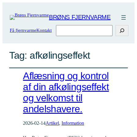
BRØNS FJERNVARME
Søg
Få fjernvarme
Kontakt
Tag:
afkølingseffekt
Aflæsning og kontrol
af din afkølingseffekt
og velkomst til
andelshavere.
2026-02-14
Artikel
, 
Information