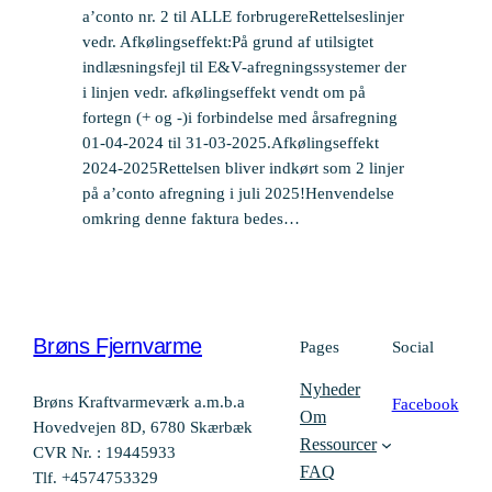
a’conto nr. 2 til ALLE forbrugereRettelseslinjer
vedr. Afkølingseffekt:På grund af utilsigtet
indlæsningsfejl til E&V-afregningssystemer der
i linjen vedr. afkølingseffekt vendt om på
fortegn (+ og -)i forbindelse med årsafregning
01-04-2024 til 31-03-2025.Afkølingseffekt
2024-2025Rettelsen bliver indkørt som 2 linjer
på a’conto afregning i juli 2025!Henvendelse
omkring denne faktura bedes…
Brøns Fjernvarme
Pages
Social
Nyheder
Brøns Kraftvarmeværk a.m.b.a
Facebook
Om
Hovedvejen 8D, 6780 Skærbæk
Ressourcer
CVR Nr. : 19445933
FAQ
Tlf. +4574753329